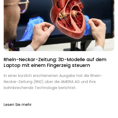
Rhein-Neckar-Zeitung: 3D-Modelle auf dem
A
Laptop mit einem Fingerzeig steuern
d
In einer kürzlich erschienenen Ausgabe hat die Rhein-
A
Neckar-Zeitung (RNZ) über die AMERIA AG und ihre
m
bahnbrechende Technologie berichtet.
I
Lesen Sie mehr
L